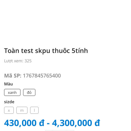
Toàn test skpu thuôc 5tính
Lượt xem: 325
Mã SP:
1767845765400
Màu
xanh
đỏ
sizde
x
m
l
430,000
đ
- 4,300,000
đ