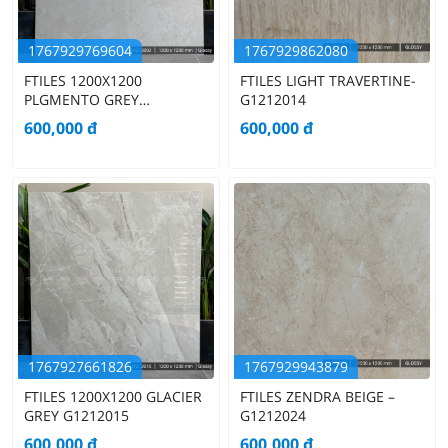
1767929769604
1767929862080
FTILES 1200X1200
FTILES LIGHT TRAVERTINE-
PLGMENTO GREY
G1212014
G1212002
600,000
đ
600,000
đ
1767927661826
1767929943879
FTILES 1200X1200 GLACIER
FTILES ZENDRA BEIGE –
GREY G1212015
G1212024
600,000
đ
600,000
đ