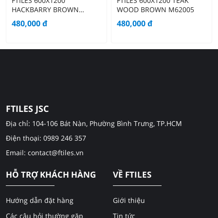
FTILES 600X1200
FTILES 600X1200 TEAK
HACKBARRY BROWN
WOOD BROWN M62005
M62002
480,000
đ
480,000
đ
FTILES JSC
Địa chỉ: 104-106 Bát Nàn, Phường Bình Trưng, TP.HCM
Điện thoại: 0989 246 357
Email: contact@ftiles.vn
HỖ TRỢ KHÁCH HÀNG
VỀ FTILES
Hướng dẫn đặt hàng
Giới thiệu
Các câu hỏi thường gặp
Tin tức