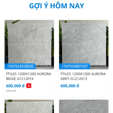
GỢI Ý HÔM NAY
1767923318039
1767924881537
FTILES 1200X1200 AURORA
FTILES 1200X1200 AURORA
BEIGE G1212016
GREY G1212013
600,000
đ
600,000
đ
%
Liên hệ