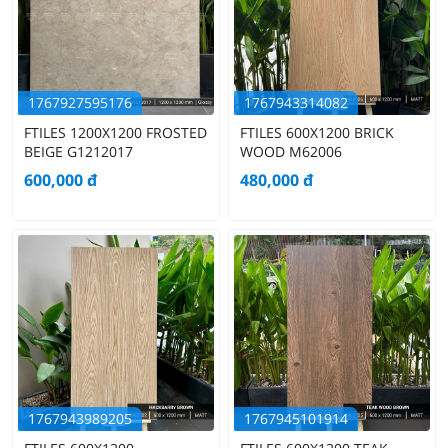
1767927595176
1767943314082
FTILES 1200X1200 FROSTED
FTILES 600X1200 BRICK
BEIGE G1212017
WOOD M62006
600,000
đ
480,000
đ
1767943989205
1767945101914