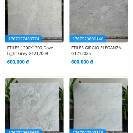
1767927489774
1767929800146
FTILES 1200X1200 Dove
FTILES GIRGIO ELEGANZA-
Light Grey G1212009
G1212025
600,000
đ
600,000
đ
1767929633669
1767927892118