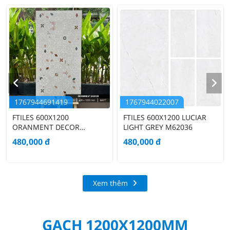
1767944691419
1767944022007
FTILES 600X1200
FTILES 600X1200 LUCIAR
ORANMENT DECOR
LIGHT GREY M62036
M62032
480,000
đ
480,000
đ
Xem thêm
GẠCH 1200X1200MM