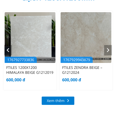
1767927733836
1767929943879
FTILES 1200X1200
FTILES ZENDRA BEIGE –
HIMALAYA BEIGE G1212019
G1212024
600,000
đ
600,000
đ
Xem thêm