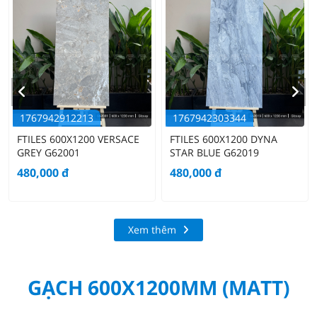
1767942912213
1767942303344
FTILES 600X1200 VERSACE
FTILES 600X1200 DYNA
GREY G62001
STAR BLUE G62019
480,000
đ
480,000
đ
Xem thêm
GẠCH 600X1200MM (MATT)