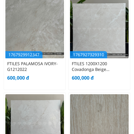
1767929912347
1767927329310
FTILES PALAMOSA IVORY-
FTILES 1200X1200
G1212022
Covadonga Beige
G1212011
600,000
đ
600,000
đ