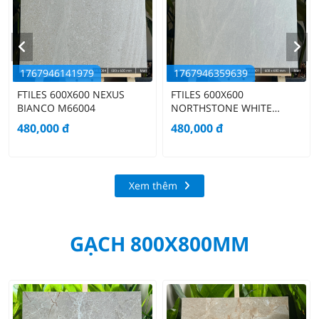
1767946141979
1767946359639
FTILES 600X600 NEXUS
FTILES 600X600
BIANCO M66004
NORTHSTONE WHITE
M66001
480,000
đ
480,000
đ
Xem thêm
GẠCH 800X800MM