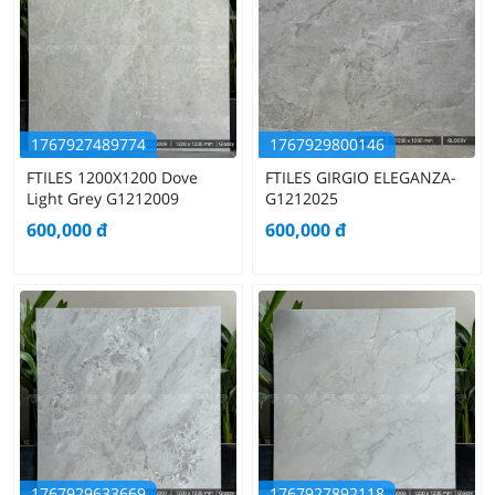
1767927489774
1767929800146
FTILES 1200X1200 Dove
FTILES GIRGIO ELEGANZA-
Light Grey G1212009
G1212025
600,000
đ
600,000
đ
1767929633669
1767927892118