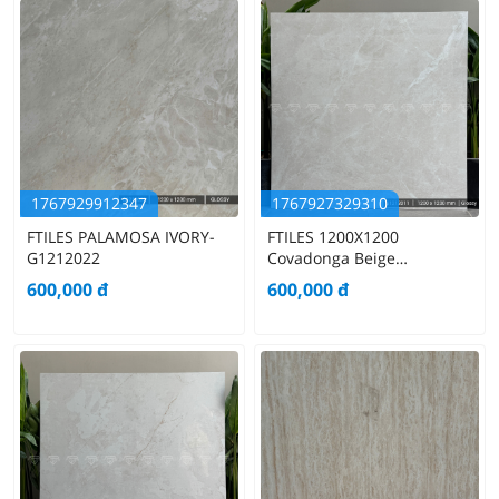
1767929912347
1767927329310
FTILES PALAMOSA IVORY-
FTILES 1200X1200
G1212022
Covadonga Beige
G1212011
600,000
đ
600,000
đ