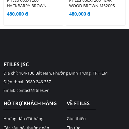
FTILES 600X1200
FTILES 600X1200 TEAK
HACKBARRY BROWN
WOOD BROWN M62005
M62002
480,000
đ
480,000
đ
FTILES JSC
Địa chỉ: 104-106 Bát Nàn, Phường Bình Trưng, TP.HCM
Điện thoại: 0989 246 357
Email: contact@ftiles.vn
HỖ TRỢ KHÁCH HÀNG
VỀ FTILES
Hướng dẫn đặt hàng
Giới thiệu
Các câu hỏi thường gặp
Tin tức