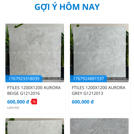
GỢI Ý HÔM NAY
1767923318039
1767924881537
FTILES 1200X1200 AURORA
FTILES 1200X1200 AURORA
BEIGE G1212016
GREY G1212013
600,000
đ
600,000
đ
%
Liên hệ