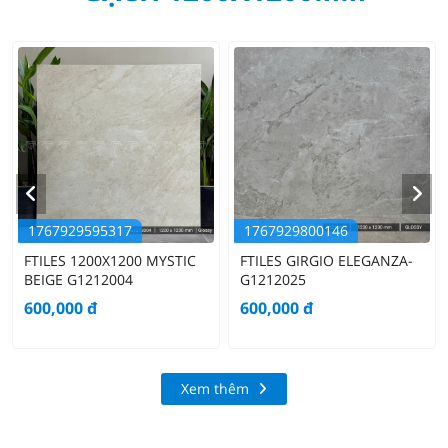
1767929595317
1767929800146
FTILES 1200X1200 MYSTIC
FTILES GIRGIO ELEGANZA-
BEIGE G1212004
G1212025
600,000
đ
600,000
đ
Xem thêm