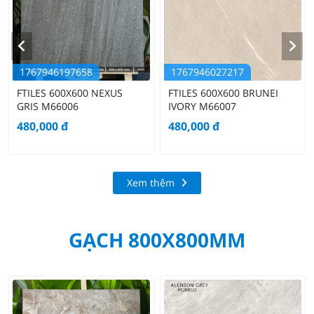
1767946197658
1767946027217
FTILES 600X600 NEXUS
FTILES 600X600 BRUNEI
GRIS M66006
IVORY M66007
480,000
đ
480,000
đ
Xem thêm
GẠCH 800X800MM