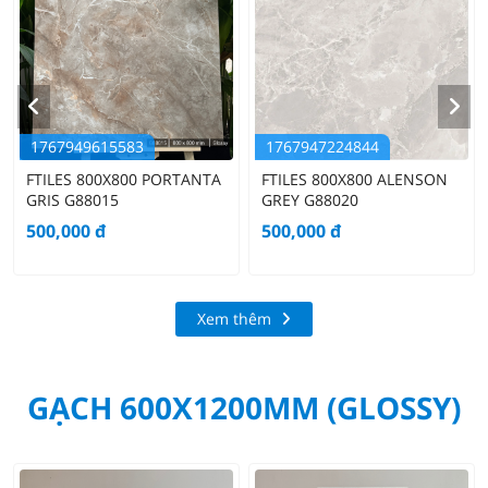
1767949615583
1767947224844
FTILES 800X800 PORTANTA
FTILES 800X800 ALENSON
GRIS G88015
GREY G88020
500,000
đ
500,000
đ
Xem thêm
GẠCH 600X1200MM (GLOSSY)