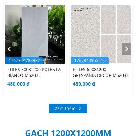
1767944788982
1767943955416
FTILES 600X1200 POLENTA
FTILES 600X1200
BIANCO M62025
GRESPANIA DECOR M62033
480,000
đ
480,000
đ
Xem thêm
GẠCH 1200X1200MM