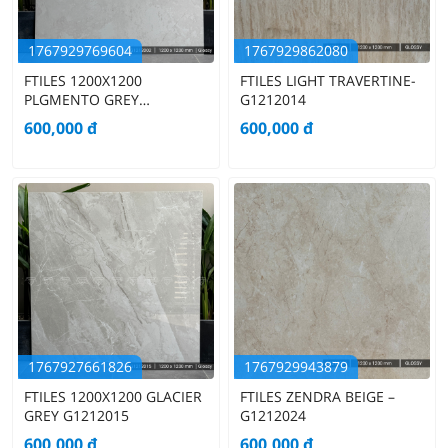
1767929769604
1767929862080
FTILES 1200X1200
FTILES LIGHT TRAVERTINE-
PLGMENTO GREY
G1212014
G1212002
600,000
đ
600,000
đ
1767927661826
1767929943879
FTILES 1200X1200 GLACIER
FTILES ZENDRA BEIGE –
GREY G1212015
G1212024
600,000
đ
600,000
đ