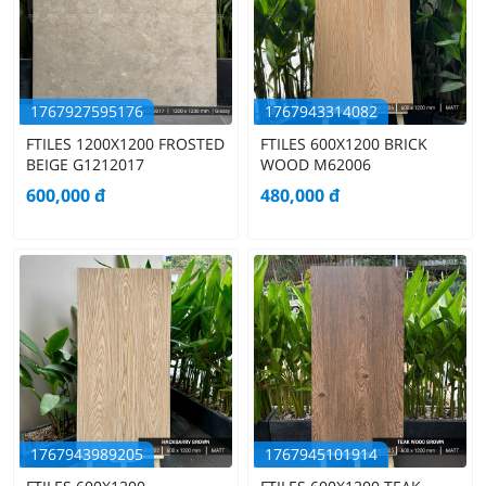
1767927595176
1767943314082
FTILES 1200X1200 FROSTED
FTILES 600X1200 BRICK
BEIGE G1212017
WOOD M62006
600,000
đ
480,000
đ
1767943989205
1767945101914