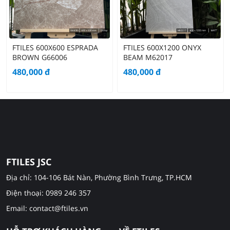
FTILES 600X600 ESPRADA
FTILES 600X1200 ONYX
BROWN G66006
BEAM M62017
480,000
đ
480,000
đ
FTILES JSC
Địa chỉ: 104-106 Bát Nàn, Phường Bình Trưng, TP.HCM
Điện thoại: 0989 246 357
Email: contact@ftiles.vn