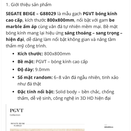
1. Giới thiệu sản phẩm
SEGATE BEIGE – G88029
là mẫu gạch
PGVT bóng kính
cao cấp
, kích thước
800x800mm
, nổi bật với gam
be
marble ấm áp
cùng vân đá tự nhiên mềm mại. Bề mặt
bóng kính mang lại hiệu ứng
sáng thoáng – sang trọng –
hiện đại
, dễ dàng làm nổi bật không gian và nâng tầm
thẩm mỹ công trình.
Kích thước:
800x800mm
Bề mặt:
PGVT – bóng kính cao cấp
Độ dày:
9.0mm
Số mặt random:
6–8 vân đá ngẫu nhiên, tinh xảo
như đá thật
Đặc tính nổi bật:
Solid body – bền chắc, chống
thấm, dễ vệ sinh, công nghệ in 3D HD hiện đại