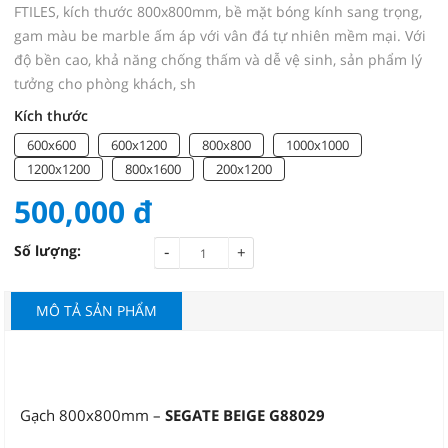
FTILES, kích thước 800x800mm, bề mặt bóng kính sang trọng,
gam màu be marble ấm áp với vân đá tự nhiên mềm mại. Với
độ bền cao, khả năng chống thấm và dễ vệ sinh, sản phẩm lý
tưởng cho phòng khách, sh
Kích thước
600x600
600x1200
800x800
1000x1000
1200x1200
800x1600
200x1200
500,000
đ
-
Số lượng:
+
MÔ TẢ SẢN PHẨM
Gạch 800x800mm –
SEGATE BEIGE G88029