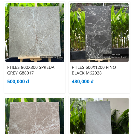
FTILES 800X800 SPREDA
FTILES 600X1200 PINO
GREY G88017
BLACK M62028
500,000
đ
480,000
đ