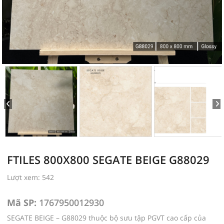
FTILES 800X800 SEGATE BEIGE G88029
Lượt xem: 542
Mã SP:
1767950012930
SEGATE BEIGE – G88029 thuộc bộ sưu tập PGVT cao cấp của