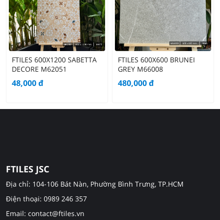
FTILES 600X1200 SABETTA
FTILES 600X600 BRUNEI
DECORE M62051
GREY M66008
48,000
đ
480,000
đ
FTILES JSC
Địa chỉ: 104-106 Bát Nàn, Phường Bình Trưng, TP.HCM
Điện thoại: 0989 246 357
Email: contact@ftiles.vn