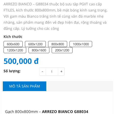
ARREZO BIANCO – G88034 thuộc bộ sưu tập PGVT cao cấp
FTILES, kích thước 800x800mm, bề mặt bóng kính sang trọng.
Với gam màu Bianco trắng tinh tế cùng vân đá marble nhẹ
nhàng, sản phẩm mang đến vẻ đẹp hiện đại, rộng thoáng và
đẳng cấp. Lý tưởng cho các công
Kích thước
600x600
600x1200
800x800
1000x1000
1200x1200
800x1600
200x1200
500,000
đ
-
Số lượng:
+
MÔ TẢ SẢN PHẨM
Gạch 800x800mm –
ARREZO BIANCO G88034