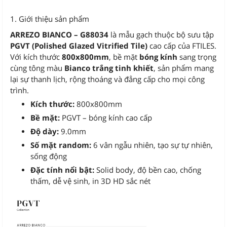
1. Giới thiệu sản phẩm
ARREZO BIANCO – G88034
là mẫu gạch thuộc bộ sưu tập
PGVT (Polished Glazed Vitrified Tile)
cao cấp của FTILES.
Với kích thước
800x800mm
, bề mặt
bóng kính
sang trọng
cùng tông màu
Bianco trắng tinh khiết
, sản phẩm mang
lại sự thanh lịch, rộng thoáng và đẳng cấp cho mọi công
trình.
Kích thước:
800x800mm
Bề mặt:
PGVT – bóng kính cao cấp
Độ dày:
9.0mm
Số mặt random:
6 vân ngẫu nhiên, tạo sự tự nhiên,
sống động
Đặc tính nổi bật:
Solid body, độ bền cao, chống
thấm, dễ vệ sinh, in 3D HD sắc nét