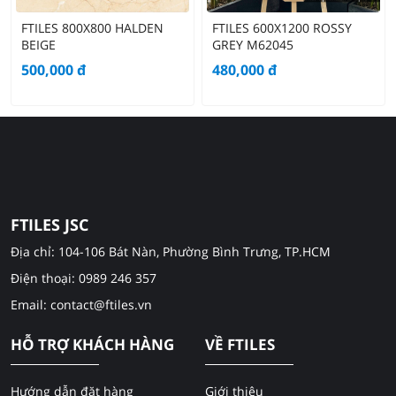
FTILES 800X800 HALDEN
FTILES 600X1200 ROSSY
BEIGE
GREY M62045
500,000
đ
480,000
đ
FTILES JSC
Địa chỉ: 104-106 Bát Nàn, Phường Bình Trưng, TP.HCM
Điện thoại: 0989 246 357
Email: contact@ftiles.vn
HỖ TRỢ KHÁCH HÀNG
VỀ FTILES
Hướng dẫn đặt hàng
Giới thiệu