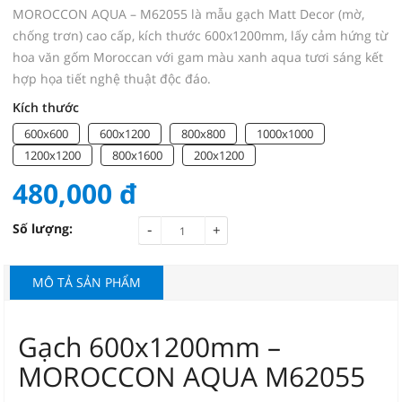
MOROCCON AQUA – M62055 là mẫu gạch Matt Decor (mờ,
chống trơn) cao cấp, kích thước 600x1200mm, lấy cảm hứng từ
hoa văn gốm Moroccan với gam màu xanh aqua tươi sáng kết
hợp họa tiết nghệ thuật độc đáo.
Kích thước
600x600
600x1200
800x800
1000x1000
1200x1200
800x1600
200x1200
480,000
đ
-
Số lượng:
+
MÔ TẢ SẢN PHẨM
Gạch 600x1200mm –
MOROCCON AQUA M62055