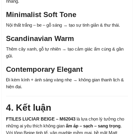
nhàng.
Minimalist Soft Tone
Nội thất trắng – be – gỗ sáng → tạo sự tinh giản & thư thái.
Scandinavian Warm
Thêm cây xanh, gỗ tự nhiên → tạo cảm giác ấm cúng & gần
gũi.
Contemporary Elegant
Đi kèm kính + ánh sáng vàng nhẹ → không gian thanh lịch &
hiện đại.
4. Kết luận
FTILES LUCIAR BEIGE – M62043
là lựa chọn lý tưởng cho
những ai yêu thích không gian
ấm áp – sạch – sang trọng
.
Với tông Beige tinh tế, vân marble mềm mại, bề mặt Matt