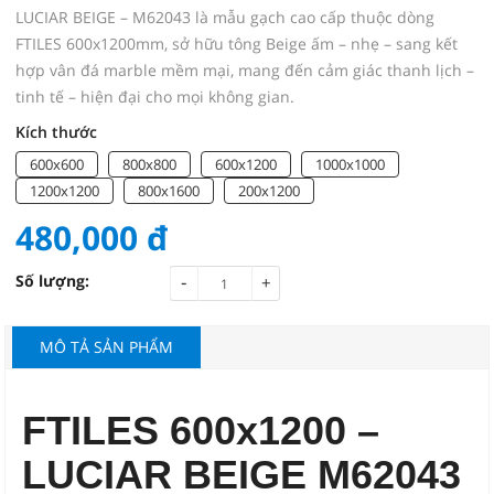
LUCIAR BEIGE – M62043 là mẫu gạch cao cấp thuộc dòng
FTILES 600x1200mm, sở hữu tông Beige ấm – nhẹ – sang kết
hợp vân đá marble mềm mại, mang đến cảm giác thanh lịch –
tinh tế – hiện đại cho mọi không gian.
Kích thước
600x600
800x800
600x1200
1000x1000
1200x1200
800x1600
200x1200
480,000
đ
-
Số lượng:
+
MÔ TẢ SẢN PHẨM
FTILES 600x1200 –
LUCIAR BEIGE M62043