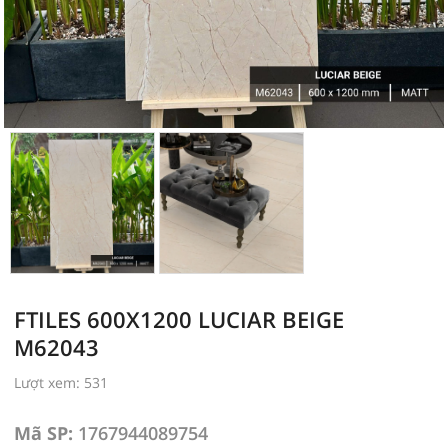
FTILES 600X1200 LUCIAR BEIGE
M62043
Lượt xem: 531
Mã SP:
1767944089754