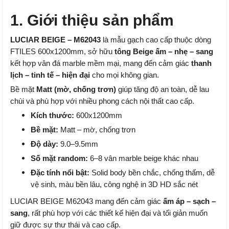
1. Giới thiệu sản phẩm
LUCIAR BEIGE – M62043
là mẫu gạch cao cấp thuộc dòng
FTILES 600x1200mm, sở hữu
tông Beige ấm – nhẹ – sang
kết hợp vân đá marble mềm mại, mang đến cảm giác
thanh
lịch – tinh tế – hiện đại
cho mọi không gian.
Bề mặt
Matt (mờ, chống trơn)
giúp tăng độ an toàn, dễ lau
chùi và phù hợp với nhiều phong cách nội thất cao cấp.
Kích thước:
600x1200mm
Bề mặt:
Matt – mờ, chống trơn
Độ dày:
9.0–9.5mm
Số mặt random:
6–8 vân marble beige khác nhau
Đặc tính nổi bật:
Solid body bền chắc, chống thấm, dễ
vệ sinh, màu bền lâu, công nghệ in 3D HD sắc nét
LUCIAR BEIGE M62043 mang đến cảm giác
ấm áp – sạch –
sang
, rất phù hợp với các thiết kế hiện đại và tối giản muốn
giữ được sự thư thái và cao cấp.