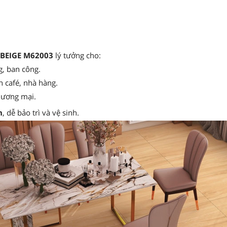
 BEIGE M62003
lý tưởng cho:
, ban công.
 café, nhà hàng.
hương mại.
h
, dễ bảo trì và vệ sinh.