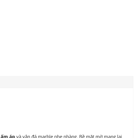
g ấm áp
và vân đá marble nhẹ nhàng. Bề mặt mờ mang lại