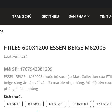
TRANG CHỦ
GIỚI THIỆU
SẢN PHẨM
TIN TỨ
03
FTILES 600X1200 ESSEN BEIGE M62003
Lượt xem: 524
Mã SP:
1767943381209
ESSEN BEIGE – M62003 thuộc bộ sưu tập Matt Collection của FT
beige sáng ấm áp với vân đá marble nhẹ nhàng. Với độ bền cao,
phòng khách, phòng
Kích thước
600x600
800x800
600x1200
1000x1000
1200x120