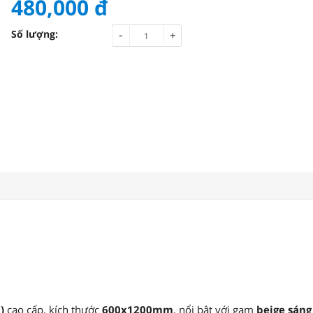
480,000
đ
-
Số lượng:
+
)
cao cấp, kích thước
600x1200mm
, nổi bật với gam
beige sán