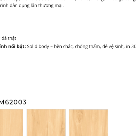
trình dân dụng lẫn thương mại.
 đá thật
ính nổi bật:
Solid body – bền chắc, chống thấm, dễ vệ sinh, in 3