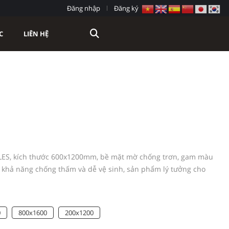
Đăng nhập
Đăng ký
C
LIÊN HỆ
ILES, kích thước 600x1200mm, bề mặt mờ chống trơn, gam màu
 khả năng chống thấm và dễ vệ sinh, sản phẩm lý tưởng cho
0
800x1600
200x1200